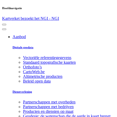
Hoofdnavigatie
Kartverket bezoekt het NGI - NGI
Aanbod
Digitale geodata
Vectoriële referentiegegevens
Standaard topografische kaarten
Orthofoto’s
CartoWeb.be
Altimetrische producten
Beleid open data
Dienstverlening
Partnerschappen met overheden
Partnerschappen met bedrijven
Producten en diensten op maat
Geodesie: de wetenschap die de aarde in kaart brengt