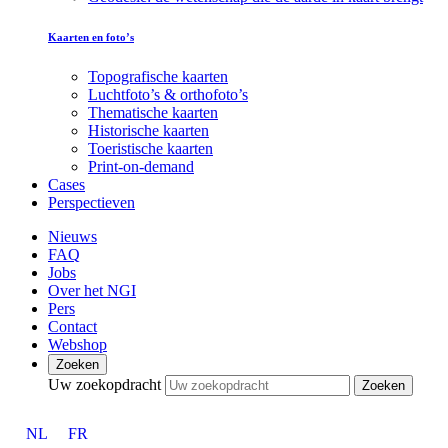
Kaarten en foto’s
Topografische kaarten
Luchtfoto’s & orthofoto’s
Thematische kaarten
Historische kaarten
Toeristische kaarten
Print-on-demand
Cases
Perspectieven
Nieuws
FAQ
Jobs
Over het NGI
Pers
Contact
Webshop
Zoeken
Uw zoekopdracht
Zoeken
NL
FR